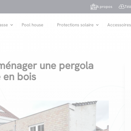


A propos
Tél
asse
Pool house
Protections solaire
Accessoires
aménager une pergola
e en bois