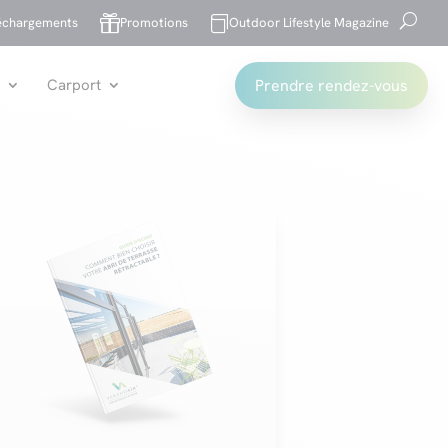


échargements
Promotions
Outdoor Lifestyle Magazine
Prendre rendez-vous
Carport