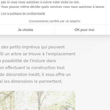
pas si vous nous autorisez à suivre votre visite ou non.
açon originale de créer une ambiance
Vous pouvez même décider quels services vous nous autorisez à lancer.
surface au sol. Un véritable atout
Lire la politique de confidentialité
la
.
Consentements certifiés par
la ?
Je choisis
OK pour moi
is des petits imprévus qui peuvent
 Si un arbre se trouve à l’emplacement
 possibilité de l’inclure dans
n effectuant la construction tout
e décoration inédit, il vous offre un
 si les dimensions le permettent.