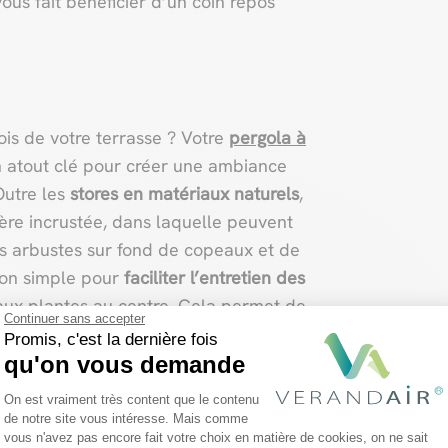
ous fait bénéficier d’un coin repos
is de votre terrasse ? Votre
pergola à
 atout clé pour créer une ambiance
Outre les
stores en matériaux naturels
,
ière incrustée, dans laquelle peuvent
s arbustes sur fond de copeaux et de
tion simple pour
faciliter l’entretien des
aux plantes au centre. Cela permet de
Continuer sans accepter
endroit défini, en fonction de
Promis, c'est la dernière fois
 votre créativité.
qu'on vous demande
Plateforme de Gestion du Consentemen
On est vraiment très content que le contenu
quer, utilisez. de la déco fixe pour
de notre site vous intéresse. Mais comme
 grimpantes
hors du sol, sur les
vous n'avez pas encore fait votre choix en matière de cookies, on ne sait
Axeptio consent