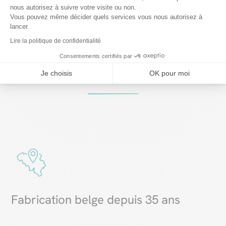
nous autorisez à suivre votre visite ou non.
QUALITÉ & SERVICE
Vous pouvez même décider quels services vous nous autorisez à
lancer.
Lire la politique de confidentialité
Faites le choix d’une
pergola
Consentements certifiés par
cabriolet
VERANDAIR®
Je choisis
OK pour moi
Fabrication belge depuis 35 ans