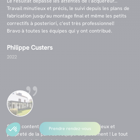
Le résultat dépasse les attentes de l’acquéreur…
Travail minutieux et précis, le suivi depuis les plans de
fabrication jusqu’au montage final et même les petits
correctifs à posteriori, c’est très professionnel!
Bravo à toutes les équipes qui y ont contribué.
Philippe Custers
2022
Super content ! Belle finition…qualité, sérieux et
Prendre rendez-vous
propreté de la part de l’équipe de placement ! Le tout