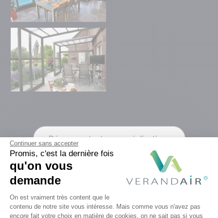
Découvrez toutes nos réalisations
Continuer sans accepter
Promis, c'est la dernière fois
qu'on vous
demande
Plateforme de Gestion du Consentem
On est vraiment très content que le
contenu de notre site vous intéresse. Mais comme vous n'avez pas
encore fait votre choix en matière de cookies, on ne sait pas si vous
Axeptio consent