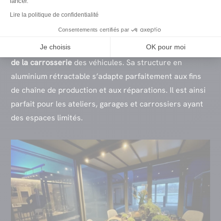
lancer.
Lire la politique de confidentialité
Consentements certifiés par
Le Tunnel Genius est un
tunnel de lumière rétractable
,
Je choisis
OK pour moi
spécialement conçu pour améliorer le
contrôle qualité
de la carrosserie
des véhicules. Sa structure en
aluminium rétractable s’adapte parfaitement aux fins
de chaîne de production et aux réparations. Il est ainsi
parfait pour les ateliers, garages et carrossiers ayant
des espaces limités.