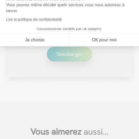
Nos guides d’achat VERANDAIR®
Vous pouvez même décider quels services vous nous autorisez à
lancer.
Lire la politique de confidentialité
Nos guides d’achat sont là pour répondre à toutes
Consentements certifiés par
vos questions gratuitement.
Je choisis
OK pour moi
Télécharger
Vous aimerez
aussi…