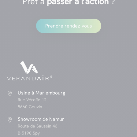
Prêt à
passer à l’action
?
Prendre rendez-vous
Usine à Mariembourg

Rue Véroffe 12
5660 Couvin
Showroom de Namur

Route de Saussin 46
B-5190 Spy