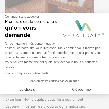
Continuer sans accepter
Promis, c'est la dernière fois
qu'on vous
demande
Plateforme de Gestion du Consentem
On est vraiment très content que le
contenu de notre site vous intéresse. Mais comme vous n'avez pas
encore fait votre choix en matière de cookies, on ne sait pas si vous
Bref
Axeptio consent
nous autorisez à suivre votre visite ou non.
Vous pouvez même décider quels services vous nous autorisez à
Avoir un chauffage efficace est la promesse d’un
lancer.
espace extérieur toujours accueillant où il fait
Lire la politique de confidentialité
bon vivre
! Chez
Verandair
, nous vous aidons à
Consentements certifiés par
trouver la solution de chauffage idéale qui
Je choisis
OK pour moi
conviendra le mieux à votre espace de vie
extérieur. Notre équipe vous fera également
découvrir nos autres produits qui améliorons