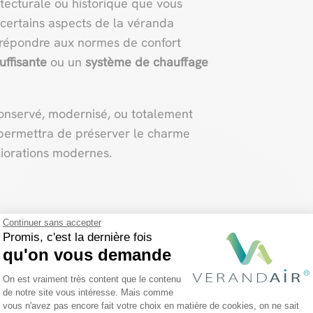
tecturale ou historique que vous
 certains aspects de la véranda
 répondre aux normes de confort
suffisante
ou un
système de chauffage
 conservé, modernisé, ou totalement
permettra de préserver le charme
liorations modernes.
on
Continuer sans accepter
Promis, c'est la dernière fois
qu'on vous demande
 implique plusieurs étapes clés,
Plateforme de Gestion du Consentemen
r votre espace en un lieu moderne et
On est vraiment très content que le contenu
de notre site vous intéresse. Mais comme
vous n'avez pas encore fait votre choix en matière de cookies, on ne sait
Axeptio consent