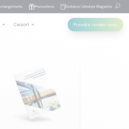


échargements
Promotions
Outdoor Lifestyle Magazine
Prendre rendez-vous
Carport