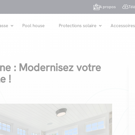


A propos
Tél
asse
Pool house
Protections solaire
Accessoires
ne : Modernisez votre
e !