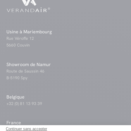
Usine à Mariembourg
Rue Véroffe 12
5660 Couvin
Showroom de Namur
Route de Saussin 46
B-5190 Spy
Belgique
+32 (0) 81 13 93 39
France
Continuer sans accepter
+33 (0) 3 10 93 04 45