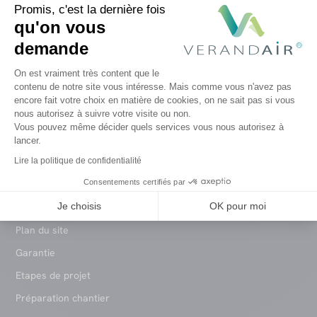
Promis, c'est la dernière fois
qu'on vous
VERANDAIR®
demande
Plateforme de Gestion du Consentem
Concept
On est vraiment très content que le
contenu de notre site vous intéresse. Mais comme vous n'avez pas
Produits
encore fait votre choix en matière de cookies, on ne sait pas si vous
Axeptio consent
nous autorisez à suivre votre visite ou non.
Devenir partenaire
Vous pouvez même décider quels services vous nous autorisez à
Success Stories
lancer.
Lire la politique de confidentialité
A propos
Consentements certifiés par
Nos engagements
Je choisis
OK pour moi
FAQ
Plan du site
Garantie
Etapes de projet
Préparation chantier