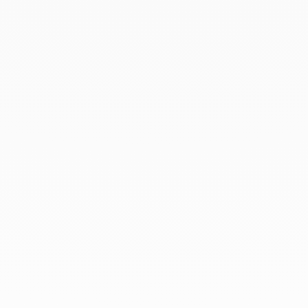
Carport
Pool house
À propos
Qui sommes-nous ?
Mission, vision et valeurs
La différence VERANDAIR®
Nos engagements
Nos partenaires
Jobs
Ressources