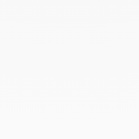
Abri de terrasse
Abri de terrasse
Abri de terrasse professionnel
Protections solaire
Stores bannes
Accessoires
Rideaux de verre
Baie vitrée coulissante
Autres