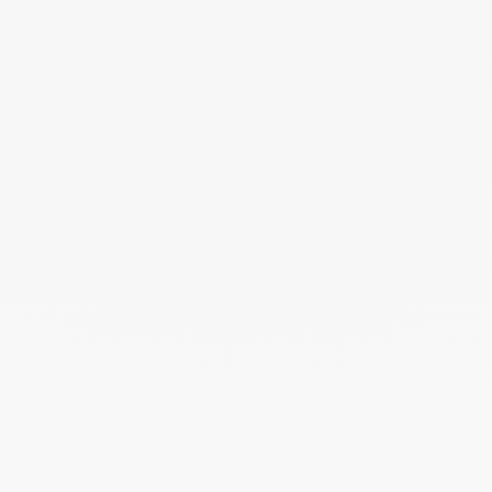
Pergola
Accessoires
Auvent de terrasse
Baie vitrée coulissante
Pergola à toile
Pergola à toit fixe
Pergola bioclimatique
Pergola cabriolet
Pergola en kit
Pergola sur mesure