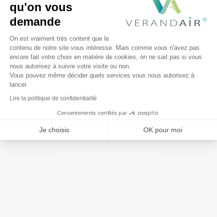
qu'on vous
demande
VERANDAIR®
Plateforme de Gestion du Consentem
On est vraiment très content que le
contenu de notre site vous intéresse. Mais comme vous n'avez pas
Concept
encore fait votre choix en matière de cookies, on ne sait pas si vous
Axeptio consent
nous autorisez à suivre votre visite ou non.
Produits
Vous pouvez même décider quels services vous nous autorisez à
Devenir partenaire
lancer.
Success Stories
Lire la politique de confidentialité
A propos
Consentements certifiés par
Nos engagements
Je choisis
OK pour moi
FAQ
Plan du site
Garantie
Etapes de projet
Préparation chantier
Professionnels