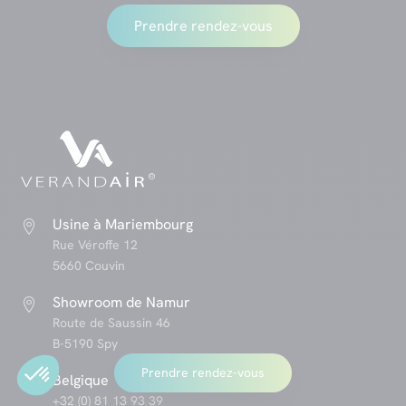
Prendre rendez-vous
Usine à Mariembourg

Rue Véroffe 12
5660 Couvin
Showroom de Namur

Route de Saussin 46
B-5190 Spy
Prendre rendez-vous
Belgique

+32 (0) 81 13 93 39