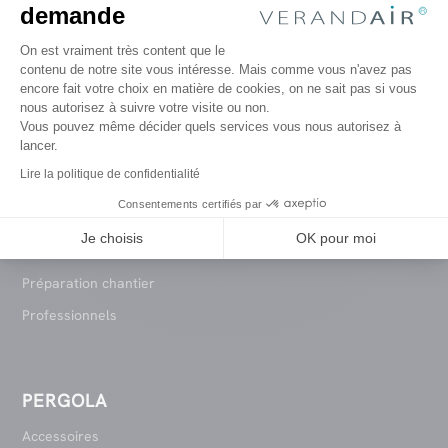
demande
Devenir partenaire
Plateforme de Gestion du Consentem
On est vraiment très content que le
Success Stories
contenu de notre site vous intéresse. Mais comme vous n'avez pas
encore fait votre choix en matière de cookies, on ne sait pas si vous
A propos
Axeptio consent
nous autorisez à suivre votre visite ou non.
Nos engagements
Vous pouvez même décider quels services vous nous autorisez à
lancer.
FAQ
Lire la politique de confidentialité
Plan du site
Consentements certifiés par
Garantie
Je choisis
OK pour moi
Etapes de projet
Préparation chantier
Professionnels
PERGOLA
Accessoires