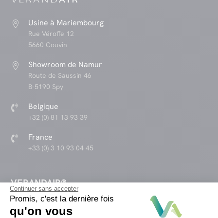
Usine à Mariembourg

Rue Véroffe 12
5660 Couvin
Showroom de Namur

Route de Saussin 46
B-5190 Spy
Belgique

+32 (0) 81 13 93 39
France

+33 (0) 3 10 93 04 45
VERANDAIR®
Continuer sans accepter
Promis, c'est la dernière fois
Concept
qu'on vous
Produits