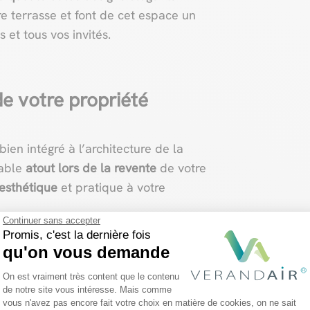
e terrasse et font de cet espace un
 et tous vos invités.
de votre propriété
bien intégré à l’architecture de la
table
atout lors de la revente
de votre
 esthétique
et pratique à votre
Continuer sans accepter
Promis, c'est la dernière fois
e peut aussi contribuer à la
réduction
qu'on vous demande
t une
isolation thermique
Plateforme de Gestion du Consentemen
s besoins en chauffage ou en
On est vraiment très content que le contenu
de notre site vous intéresse. Mais comme
acents à la terrasse.
vous n'avez pas encore fait votre choix en matière de cookies, on ne sait
Axeptio consent