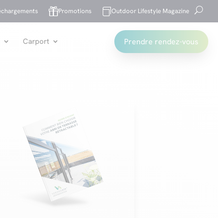


échargements
Promotions
Outdoor Lifestyle Magazine
Prendre rendez-vous
Carport