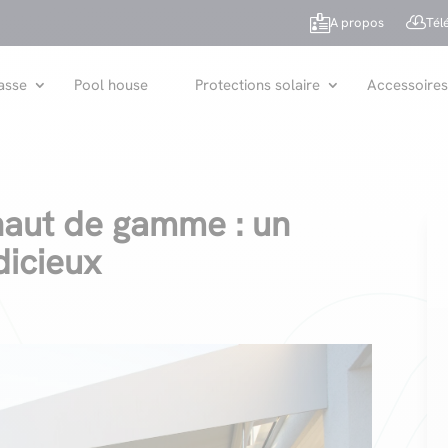


A propos
Tél
asse
Pool house
Protections solaire
Accessoires
haut de gamme : un
dicieux