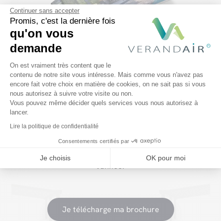
Continuer sans accepter
Promis, c'est la dernière fois
qu'on vous
demande
Envie d'en savoir plus
avant
Plateforme de Gestion du Consentem
On est vraiment très content que le
de vous décider ?
contenu de notre site vous intéresse. Mais comme vous n'avez pas
encore fait votre choix en matière de cookies, on ne sait pas si vous
Axeptio consent
nous autorisez à suivre votre visite ou non.
Vous pouvez même décider quels services vous nous autorisez à
lancer.
Téléchargez la nouvelle brochure 2026
et
Lire la politique de confidentialité
découvrez notre
gamme complète de produits
Consentements certifiés par
pour profiter de votre vie en plein air toute
Je choisis
OK pour moi
l'année.
Je télécharge ma brochure