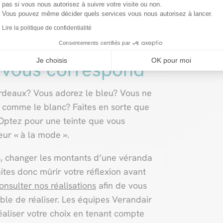
ue c’est bien le vitrage transparent
pas si vous nous autorisez à suivre votre visite ou non.
de votre véranda en aluminium. Il ne
Vous pouvez même décider quels services vous nous autorisez à lancer.
 votre dévolu sur un orange flash, le
Lire la politique de confidentialité
Consentements certifiés par
Je choisis
OK pour moi
 vous correspond
ordeaux? Vous adorez le bleu? Vous ne
s comme le blanc? Faites en sorte que
Optez pour une teinte que vous
ur « à la mode ».
rs, changer les montants d’une véranda
ites donc mûrir votre réflexion avant
onsulter nos réalisations
afin de vous
ible de réaliser. Les équipes Verandair
aliser votre choix en tenant compte