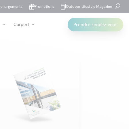


échargements
Promotions
Outdoor Lifestyle Magazine
Prendre rendez-vous
Carport