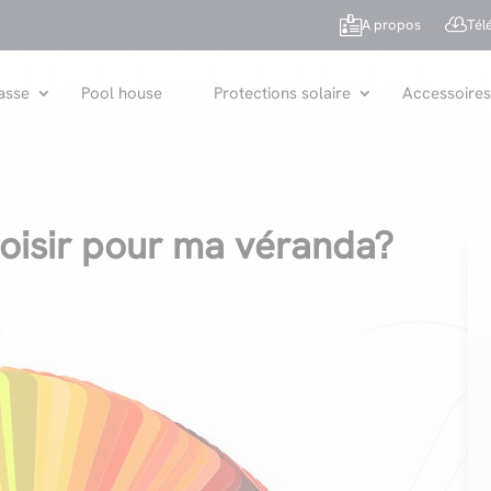


A propos
Tél
asse
Pool house
Protections solaire
Accessoires
hoisir pour ma véranda?