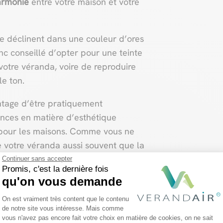
armonie
entre votre maison et votre
 se déclinent dans une couleur d’ores
nc conseillé d’opter pour une teinte
votre véranda, voire de reproduire
le ton.
ntage d’être pratiquement
ances en matière d’esthétique
 pour les maisons. Comme vous ne
 votre véranda aussi souvent que la
e votre habitation, il est important
Continuer sans accepter
Promis, c'est la dernière fois
ra tendance et dont vous ne vous
qu'on vous demande
Plateforme de Gestion du Consentemen
On est vraiment très content que le contenu
s prononcées peuvent également
de notre site vous intéresse. Mais comme
vous n'avez pas encore fait votre choix en matière de cookies, on ne sait
Axeptio consent