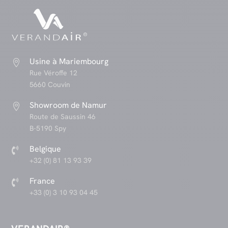
Usine à Mariembourg

Rue Véroffe 12
5660 Couvin
Showroom de Namur

Route de Saussin 46
B-5190 Spy
Belgique

+32 (0) 81 13 93 39
France

+33 (0) 3 10 93 04 45