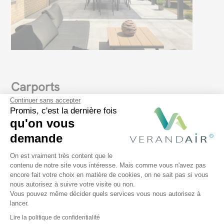
Carports
Continuer sans accepter
Promis, c'est la dernière fois
Une solution parfaite pour protéger les véhicules
qu'on vous
des clients ou du personnel des intempéries.
demande
Plateforme de Gestion du Consentem
On est vraiment très content que le
contenu de notre site vous intéresse. Mais comme vous n'avez pas
En savoir plus
encore fait votre choix en matière de cookies, on ne sait pas si vous
Axeptio consent
nous autorisez à suivre votre visite ou non.
Vous pouvez même décider quels services vous nous autorisez à
lancer.
Lire la politique de confidentialité