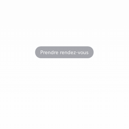
Prêt à
passer à l’action
?
Prendre rendez-vous
Usine à Mariembourg
