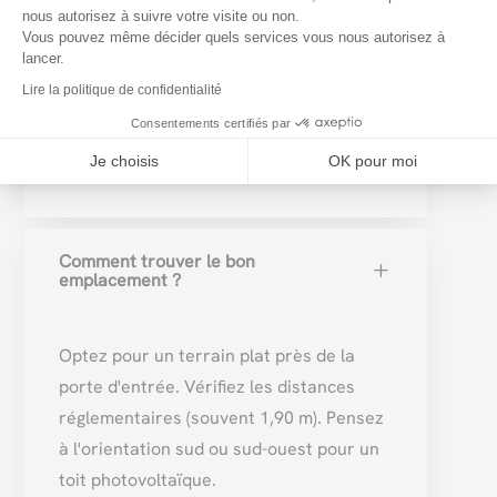
structure généralement garantie 15 ans
nous autorisez à suivre votre visite ou non.
chez les fabricants belges spécialisés,
Vous pouvez même décider quels services vous nous autorisez à
lancer.
laquage 10 ans. Le
bois
est plus
Lire la politique de confidentialité
chaleureux mais demande une lasure.
À
éviter : le PVC
, peu durable.
Consentements certifiés par
Je choisis
OK pour moi
Comment trouver le bon
L
emplacement ?
Optez pour un terrain plat près de la
porte d'entrée. Vérifiez les distances
réglementaires (souvent 1,90 m). Pensez
à l'orientation sud ou sud-ouest pour un
toit photovoltaïque.