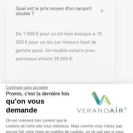
Quel est le prix moyen d'un carport
L
double ?
De 1 500 € pour un kit bois basique à 15
000 € pour un alu sur mesure haut de
gamme posé. Un modèle solaire avec
panneaux atteint 25 000 €.
Continuer sans accepter
Promis, c'est la dernière fois
L
Quels matériaux sont recommandés ?
qu'on vous
demande
L'
alu
reste le meilleur choix pour la
Plateforme de Gestion du Consentem
On est vraiment très content que le
durabilité et l'absence d'entretien :
contenu de notre site vous intéresse. Mais comme vous n'avez pas
encore fait votre choix en matière de cookies, on ne sait pas si vous
Axeptio consent