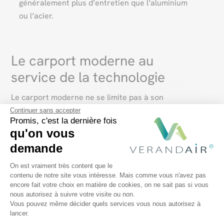
généralement plus d’entretien que l’aluminium
ou l’acier.
Le carport moderne au
service de la technologie
Le carport moderne ne se limite pas à son
esthétique et à sa structure. Les avancées
Continuer sans accepter
Promis, c'est la dernière fois
technologiques ont également trouvé leur place
qu'on vous
dans cet espace. Des carports automatisés, qui
demande
s’ouvrent et se ferment
à la demande, à
Plateforme de Gestion du Consentem
l’intégration de panneaux solaires
pour une
On est vraiment très content que le
contenu de notre site vous intéresse. Mais comme vous n'avez pas
source d’énergie propre et renouvelable, les
encore fait votre choix en matière de cookies, on ne sait pas si vous
Axeptio consent
options sont nombreuses pour rendre votre
nous autorisez à suivre votre visite ou non.
Vous pouvez même décider quels services vous nous autorisez à
carport moderne encore plus fonctionnel et
lancer.
respectueux de l’environnement.