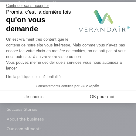
Route de Saussin 46
Continuer sans accepter
B-5190 Spy
Promis, c'est la dernière fois
qu'on vous
Belgium

demande
+32 (0) 81 13 93 39
Plateforme de Gestion du Consentem
On est vraiment très content que le
France

contenu de notre site vous intéresse. Mais comme vous n'avez pas
+33 (0) 3 10 93 04 45
encore fait votre choix en matière de cookies, on ne sait pas si vous
Axeptio consent
nous autorisez à suivre votre visite ou non.
Vous pouvez même décider quels services vous nous autorisez à
lancer.
VERANDAIR®
Lire la politique de confidentialité
Concept
Consentements certifiés par
Products
Je choisis
OK pour moi
Become a partner
Success Stories
About the business
Our commitments