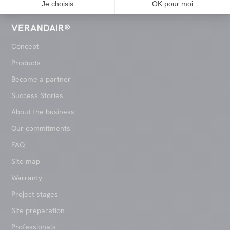
Je choisis
OK pour moi
VERANDAIR®
Concept
Products
Become a partner
Success Stories
About the business
Our commitments
FAQ
Site map
Warranty
Project stages
Site preparation
Professionals