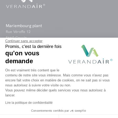
Mariembourg plant
Rue Véroffe 12
5660 Couvin
Continuer sans accepter
Promis, c'est la dernière fois
qu'on vous
Namur Showroom
demande
Route de Saussin 46
B-5190 Spy
Plateforme de Gestion du Consentem
On est vraiment très content que le
contenu de notre site vous intéresse. Mais comme vous n'avez pas
encore fait votre choix en matière de cookies, on ne sait pas si vous
Axeptio consent
Belgium
nous autorisez à suivre votre visite ou non.
+32 (0) 81 13 93 39
Vous pouvez même décider quels services vous nous autorisez à
lancer.
Lire la politique de confidentialité
France
Consentements certifiés par
+33 (0) 3 10 93 04 45