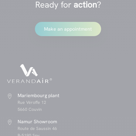
Ready for
action
?
Make an appointment
Mariembourg plant

Rue Véroffe 12
5660 Couvin
Namur Showroom

Route de Saussin 46
B-5190 Spy